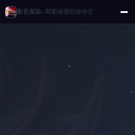
影色渐染~阿斯林顿的妹神官